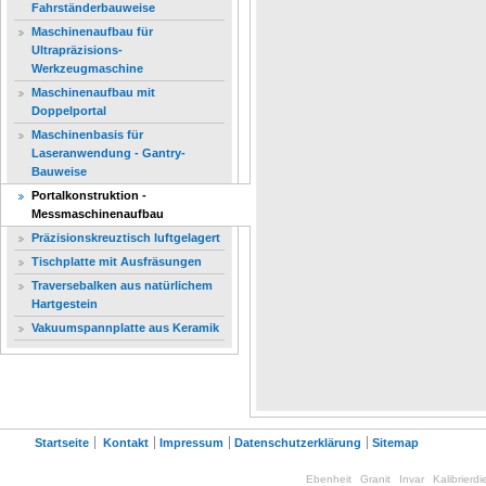
Fahrständerbauweise
Maschinenaufbau für
Ultrapräzisions-
Werkzeugmaschine
Maschinenaufbau mit
Doppelportal
Maschinenbasis für
Laseranwendung - Gantry-
Bauweise
Portalkonstruktion -
Messmaschinenaufbau
Präzisionskreuztisch luftgelagert
Tischplatte mit Ausfräsungen
Traversebalken aus natürlichem
Hartgestein
Vakuumspannplatte aus Keramik
Startseite
Kontakt
Impressum
Datenschutzerklärung
Sitemap
Ebenheit
Granit
Invar
Kalibrierdi