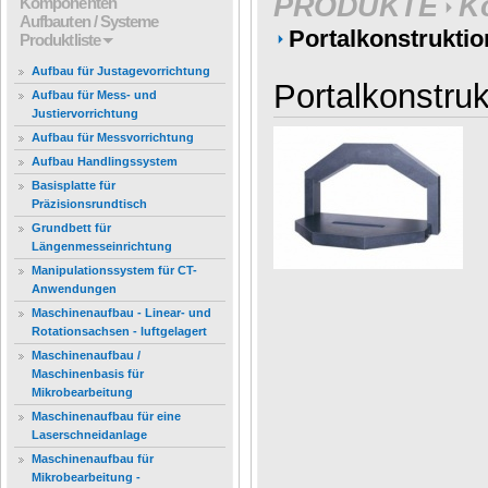
PRODUKTE
K
Komponenten
Aufbauten / Systeme
Portalkonstrukti
Produktliste
Aufbau für Justagevorrichtung
Portalkonstru
Aufbau für Mess- und
Justiervorrichtung
Aufbau für Messvorrichtung
Aufbau Handlingssystem
Basisplatte für
Präzisionsrundtisch
Grundbett für
Längenmesseinrichtung
Manipulationssystem für CT-
Anwendungen
Maschinenaufbau - Linear- und
Rotationsachsen - luftgelagert
Maschinenaufbau /
Maschinenbasis für
Mikrobearbeitung
Maschinenaufbau für eine
Laserschneidanlage
Maschinenaufbau für
Mikrobearbeitung -