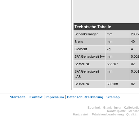
Technische Tabelle
Schenkellängen
mm
200 
Breite
mm
40
Gewicht
kg
4
JFA Genauigkeit I++
mm
0,00
Bestell-Nr.
533207
02
JFA Genauigkeit
mm
0,00
LAB
Bestell-Nr.
533208
02
Startseite
Kontakt
Impressum
Datenschutzerklärung
Sitemap
Ebenheit
Granit
Invar
Kalibrierdi
Kontrollplatte
Messba
Hartgestein
Präzisionsbearbeitung
Qualität