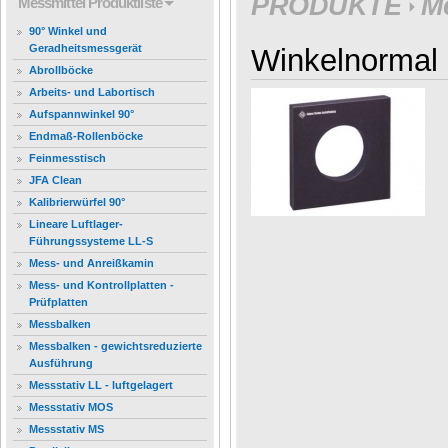
PRODUKTE
M
Messmittel
Produktliste
90° Winkel und
Geradheitsmessgerät
Winkelnormal 
Abrollböcke
Arbeits- und Labortisch
Aufspannwinkel 90°
Endmaß-Rollenböcke
Feinmesstisch
JFA Clean
Kalibrierwürfel 90°
Lineare Luftlager-
Führungssysteme LL-S
Mess- und Anreißkamin
Mess- und Kontrollplatten -
Prüfplatten
Messbalken
Messbalken - gewichtsreduzierte
Ausführung
Messstativ LL - luftgelagert
Messstativ MOS
Messstativ MS