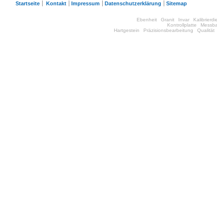
Startseite
Kontakt
Impressum
Datenschutzerklärung
Sitemap
Ebenheit
Granit
Invar
Kalibrierdi
Kontrollplatte
Messba
Hartgestein
Präzisionsbearbeitung
Qualität