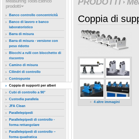
PRODOTTI
Me
Measuring Tools
Elenco
prodotti
Banco controllo concentricità
Coppia di supp
Banco di lavoro e banco
laboratoristico
Barra di misura
Barra di misura - versione con
peso ridotto
Blocchi a rulli con blocchetto di
riscontro
Camino di misura
Cilindri di controllo
Contropunte
Coppia di supporti per alberi
Cubi di controllo a 90°
Custodia parallela
4 altre immagini
JFA Clean
Parallelepipedi
Parallelepipedi di controllo -
forma rettangolare
Parallelepipedi di controllo –
forma quadratica