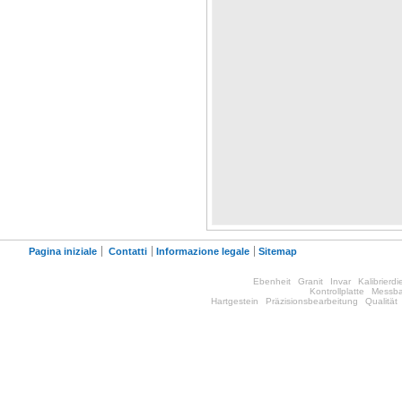
Pagina iniziale
Contatti
Informazione legale
Sitemap
Ebenheit
Granit
Invar
Kalibrierdi
Kontrollplatte
Messba
Hartgestein
Präzisionsbearbeitung
Qualität