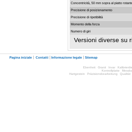
Concentricità, 50 mm sopra al piatto rotant
Precisione di posizionamento
Precisione di ripetibilità
Momento della forza
Numero di giri
Versioni diverse su r
Pagina iniziale
Contatti
Informazione legale
Sitemap
Ebenheit
Granit
Invar
Kalibrierdi
Kontrollplatte
Messba
Hartgestein
Präzisionsbearbeitung
Qualität