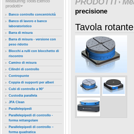
PRODOTTI
Me
Measuring Tools
Elenco
prodotti
precisione
Banco controllo concentricità
Banco di lavoro e banco
Tavola rotante
laboratoristico
Barra di misura
Barra di misura - versione con
peso ridotto
Blocchi a rulli con blocchetto di
riscontro
Camino di misura
Cilindri di controllo
Contropunte
Coppia di supporti per alberi
Cubi di controllo a 90°
Custodia parallela
JFA Clean
Parallelepipedi
Parallelepipedi di controllo -
forma rettangolare
Parallelepipedi di controllo –
forma quadratica