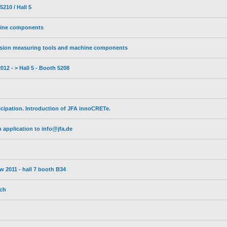
210 / Hall 5
hine components
sion measuring tools and machine components
12 - > Hall 5 - Booth 5208
icipation. Introduction of JFA innoCRETe.
 application to info@jfa.de
w 2011 - hall 7 booth B34
ich