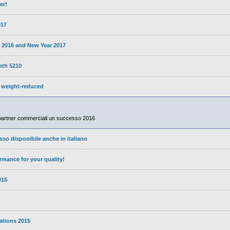
er!
017
s 2016 and New Year 2017
oth 5210
 weight-reduced
e partner commerciali un successo 2016
sso disponibile anche in italiano
mance for your quality!
015
pations 2015