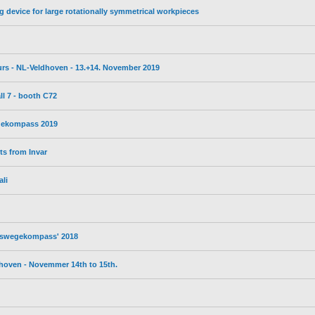
g device for large rotationally symmetrical workpieces
eurs - NL-Veldhoven - 13.+14. November 2019
l 7 - booth C72
egekompass 2019
s from Invar
ali
ufswegekompass' 2018
dhoven - Novemmer 14th to 15th.