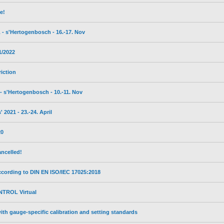
e!
- s'Hertogenbosch - 16.-17. Nov
1/2022
iction
 s'Hertogenbosch - 10.-11. Nov
2021 - 23.-24. April
20
ncelled!
ccording to DIN EN ISO/IEC 17025:2018
ONTROL Virtual
th gauge-specific calibration and setting standards