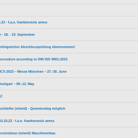
3 - f.a.n. frankenstolz arena
- 18. - 23. September
 erfolgreicher Abschlussprüfung übernommen!
 procedure according to DIN ISO 9001:2015
S 2023 – Messe München – 27.-30. June
ttgart – 09.-12. May
22
schleifer (m/w/d) - Quereinstieg möglich
10.22 - f.a.n. frankenstolz arena
Konstrukteur (m/w/d) Maschinenbau