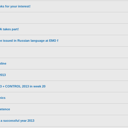
s for your interest!
 takes part!
 be issued in Russian language at EMO f
nline
2013
13 + CONTROL 2013 in week 20
nics
etence
a successful year 2013