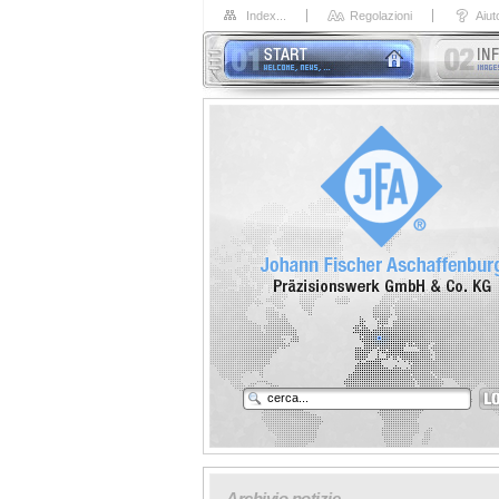
Index...
Regolazioni
Aiut
Archivio notizie